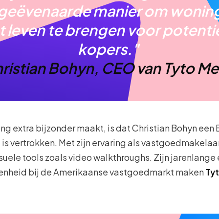
geëvenaarde manier om wonin
t leven te brengen voor potenti
kopers."
ristian Bohyn, CEO van Tyto Me
 extra bijzonder maakt, is dat Christian Bohyn een Be
s vertrokken. Met zijn ervaring als vastgoedmakelaar 
suele tools zoals video walkthroughs. Zijn jarenlange 
kenheid bij de Amerikaanse vastgoedmarkt maken
Tyt