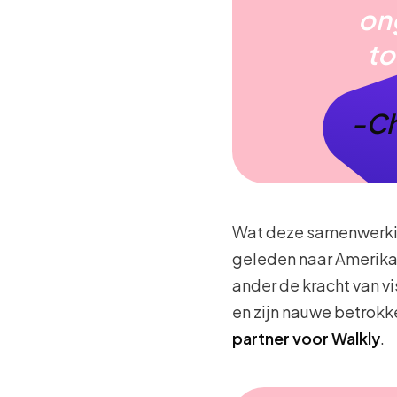
on
to
-Ch
Wat deze samenwerking
geleden naar Amerika i
ander de kracht van vi
en zijn nauwe betrok
partner voor Walkly
.