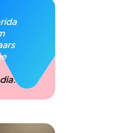
rida
om
aars
ge
dia.