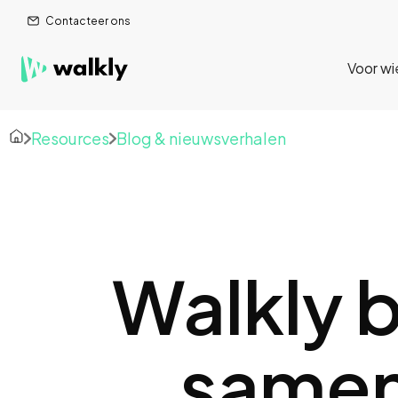
Contacteer ons
Voor wi
Resources
Blog & nieuwsverhalen
Walkly b
samen