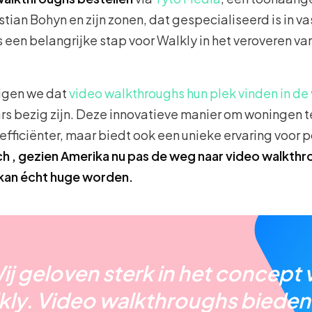
stian Bohyn en zijn zonen, dat gespecialiseerd is in 
een belangrijke stap voor Walkly in het veroveren v
igen we dat
video walkthroughs hun plek vinden in d
s bezig zijn. Deze innovatieve manier om woningen 
 efficiënter, maar biedt ook een unieke ervaring voor 
sch , gezien Amerika nu pas de weg naar video walkth
 kan écht huge worden.
ij geloven sterk in het concept 
kly. Video walkthroughs bieden