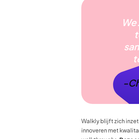
We z
t
sam
t
-Ch
Walkly blijft zich inz
innoveren met kwalita