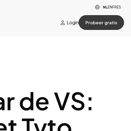

NL
EN
FR
ES
Login
Probeer gratis

ar de VS:
t Tyto