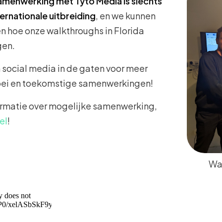
amenwerking met Tyto Media is slechts
ernationale uitbreiding
, en we kunnen
en hoe onze walkthroughs in Florida
gen.
social media in de gaten voor meer
oei en toekomstige samenwerkingen!
ormatie over mogelijke samenwerking,
el
!
Wal