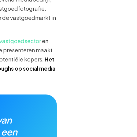
vastgoedfotografie.
an de vastgoedmarkt in
e vastgoedsector
en
te presenteren maakt
potentiële kopers.
Het
roughs op social media
van
 een