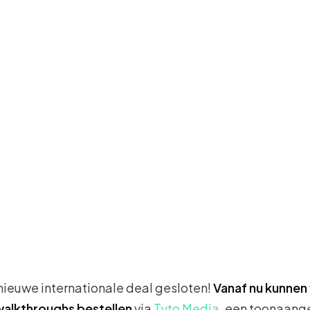
nieuwe internationale deal gesloten!
Vanaf nu kunne
 walkthroughs bestellen
via
Tyto Media
, een toonaang