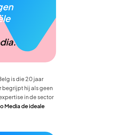
gen
ële
dia.
lg is die 20 jaar
begrijpt hij als geen
expertise in de sector
o Media de ideale