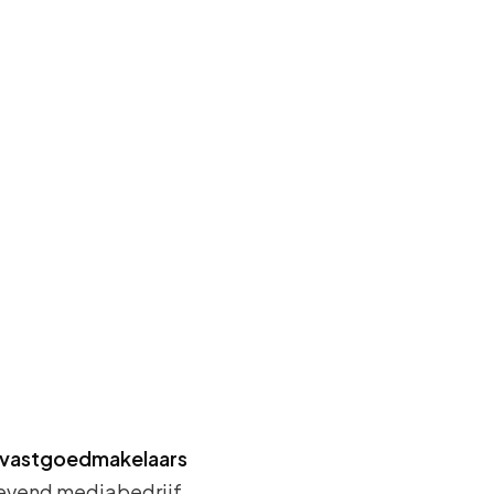
n vastgoedmakelaars
evend mediabedrijf,