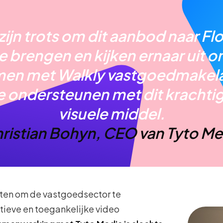
ijn trots om dit aanbod naar Flo
e brengen en kijken ernaar uit 
en met Walkly vastgoedmakel
e ondersteunen met dit krachti
visuele middel.
ristian Bohyn, CEO van Tyto Me
etten om de vastgoedsector te
tieve en toegankelijke video