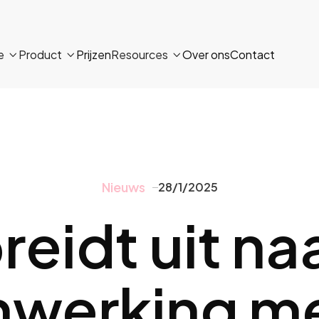
e
Product
Prijzen
Resources
Over ons
Contact



Nieuws
28/1/2025
reidt uit na
werking me