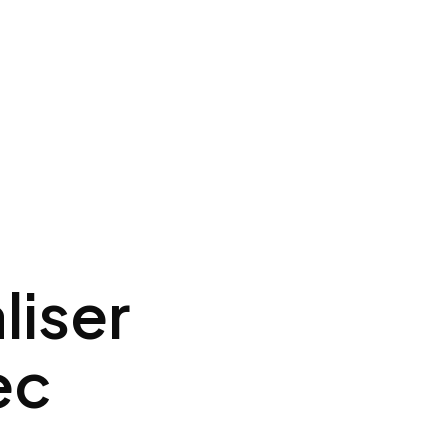
liser
ec