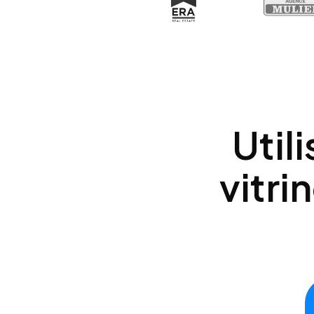
Util
vitri