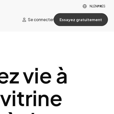

NL
EN
FR
ES
Se connecter
Essayez gratuitement

z vie à
vitrine