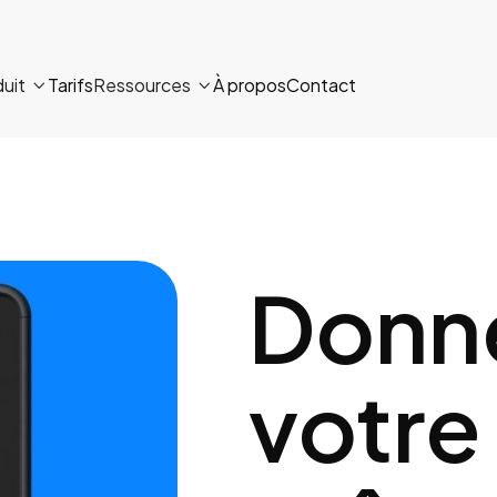
uit
Tarifs
Ressources
À propos
Contact


Donne
votre 