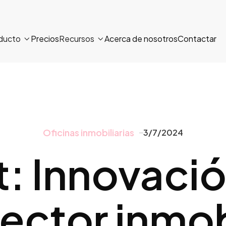
ducto
Precios
Recursos
Acerca de nosotros
Contactar


Oficinas inmobiliarias
3/7/2024
: Innovación
sector inmob