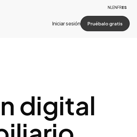
NL
EN
FR
ES
Iniciar sesión
Pruébalo gratis
 digital
iliario