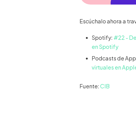
Escúchalo ahora a tra
Spotify:
#22 - De 
en Spotify
Podcasts de App
virtuales en App
Fuente:
CIB