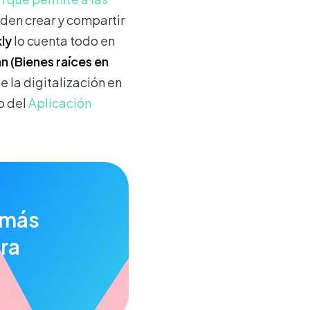
en crear y compartir
ly
lo cuenta todo en
n (Bienes raíces en
e la digitalización en
o del
Aplicación
 más
ra