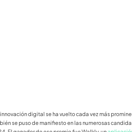
a innovación digital se ha vuelto cada vez más promine
mbién se puso de manifiesto en las numerosas candidat
24. El ganador de ese premio fue Walkly, un
aplicació