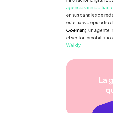
agencias inmobiliarias
en sus canales de red
este nuevo episodio 
Goeman)
, un agente 
el sector inmobiliario
Walkly
.
La 
q