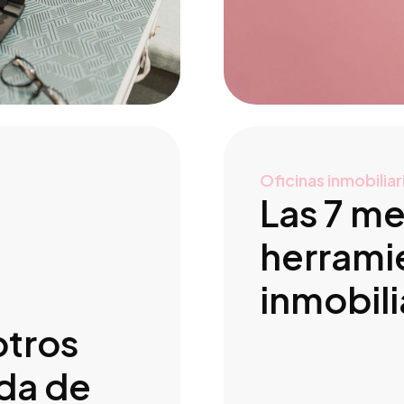
Oficinas inmobiliar
Las 7 me
herrami
inmobili
otros
da de