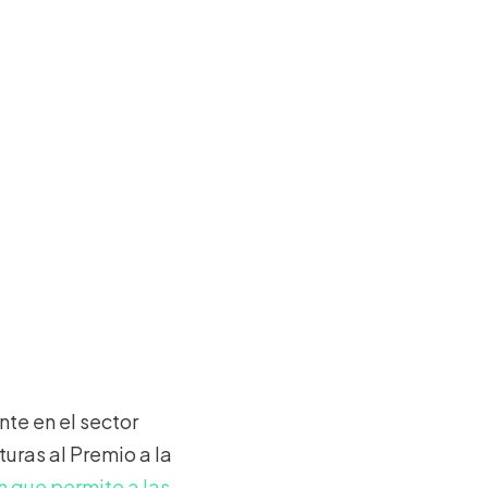
nte en el sector
uras al Premio a la
n que permite a las