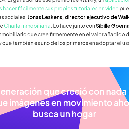
 hacer fácilmente sus propios tutoriales en vídeo
pued
es sociales.
Jonas Leskens, director ejecutivo de Walk
de
Charla inmobiliaria
. Lo hace junto con
Sibille Goema
inmobiliario que cree firmemente en el valor añadido d
 y que también es uno de los primeros en adoptar el us
generación que creció con nada
ue imágenes en movimiento aho
busca un hogar